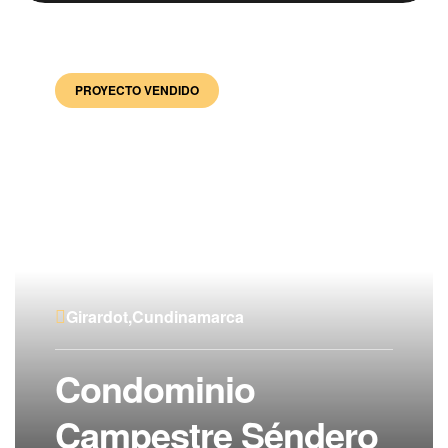
PROYECTO VENDIDO
Girardot,Cundinamarca
Condominio
Campestre Séndero