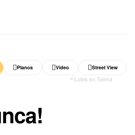
Planos
Video
Street View
unca!