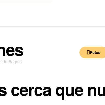
nes
Fotos
s cerca que n