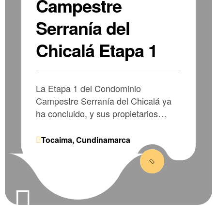
Campestre
Serranía del
Chicalá Etapa 1
La Etapa 1 del Condominio
Campestre Serranía del Chicalá ya
ha concluido, y sus propietarios
disfrutan hoy de todas las
amenidades entregadas.
Tocaima, Cundinamarca